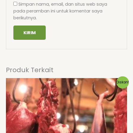
Simpan nama, email, dan situs web saya
pada peramban ini untuk komentar saya
berikutnya.
Produk Terkait
Harga
Harga
Diskon!
aslinya
saat
adalah:
ini
Rp100,000.
adalah:
Rp80,000.