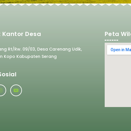
 Kantor Desa
Peta Wi
ang Rt/Rw. 09/03, Desa Carenang Udik,
n Kopo Kabupaten Serang
Sosial