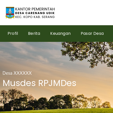
Lewati
ke
konten
Profil
Berita
Keuangan
Pasar Desa
Desa XXXXXX
Musdes RPJMDes